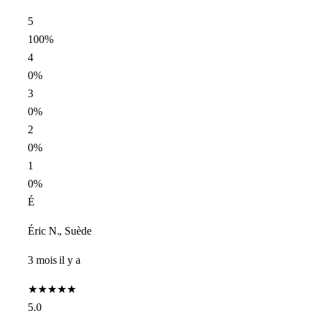
5
100%
4
0%
3
0%
2
0%
1
0%
É
Éric N., Suède
3 mois il y a
★
★
★
★
★
5.0