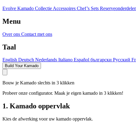
Evolve Kamado
Collectie
Accessoires
Chef’s Sets
Reserveonderdele
Menu
Over ons
Contact met ons
Taal
English
Deutsch
Nederlands
Italiano
Español
български
Русский
Fr
Build Your Kamado
Bouw je Kamado slechts in 3 klikken
Probeer onze configurator. Maak je eigen kamado in 3 klikken!
1. Kamado oppervlak
Kies de afwerking voor uw kamado oppervlak.