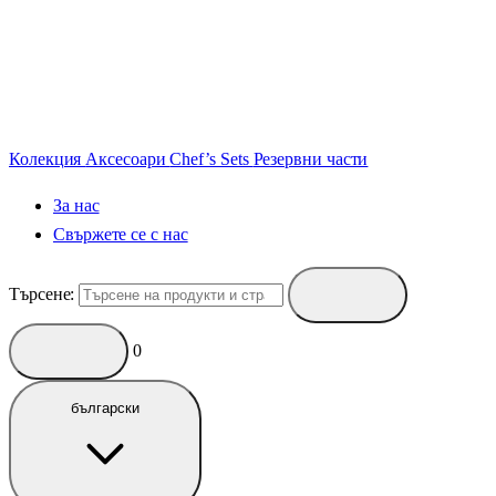
Колекция
Аксесоари
Chef’s Sets
Резервни части
За нас
Свържете се с нас
Търсене:
0
български