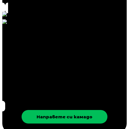
Вентилационна решетка от най-висок
клас
Направете си камадо