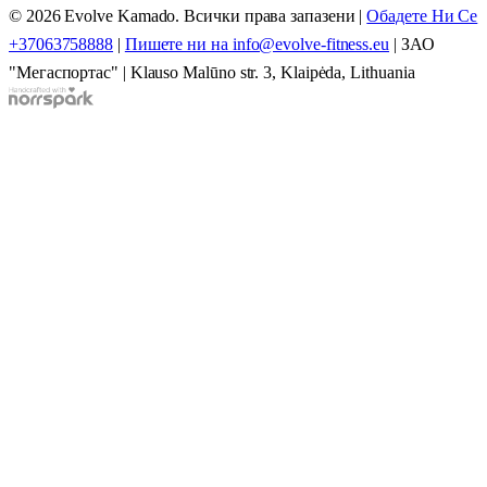
© 2026 Evolve Kamado. Всички права запазени
|
Обадете Ни Се
+37063758888
|
Пишете ни на info@evolve-fitness.eu
|
ЗАО
"Мегаспортас"
|
Klauso Malūno str. 3, Klaipėda, Lithuania