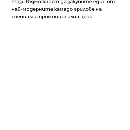
тази възможност да закупите един от
най-модерните камадо грилове на
специална промоционална цена.