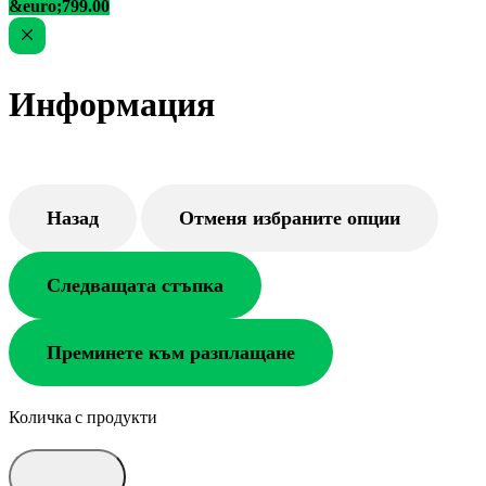
&euro;799.00
Информация
Назад
Отменя избраните опции
Следващата стъпка
Преминете към разплащане
Количка с продукти