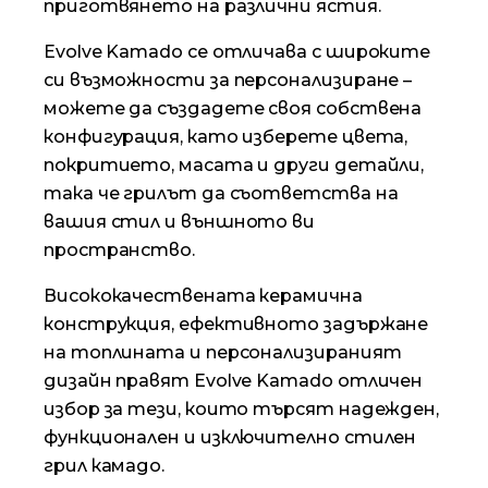
приготвянето на различни ястия.
Evolve Kamado се отличава с широките
си възможности за персонализиране –
можете да създадете своя собствена
конфигурация, като изберете цвета,
покритието, масата и други детайли,
така че грилът да съответства на
вашия стил и външното ви
пространство.
Висококачествената керамична
конструкция, ефективното задържане
на топлината и персонализираният
дизайн правят Evolve Kamado отличен
избор за тези, които търсят надежден,
функционален и изключително стилен
грил камадо.