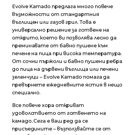
Evolve Kamado предлага много повече
възможности от стандартния
въглищен или газов грил. Това е
универсално решение за готвене на
открито, което ви позволява лесно да
преминавате от бавно пушене към
печене на пица при висока температура.
От сочни пържоли и бавно пушени ребра
до пица на дървени въглища или печени
зеленчуци – Evolve Kamado помага да
превърнете ежедневните ястия в нещо
специално.
Все повече хора откриват
удоволствието от готвенето на
камадо. Сега е ваш ред да се
присъедините – възползвайте се от