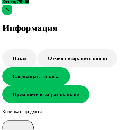
&euro;799.00
Информация
Назад
Отменя избраните опции
Следващата стъпка
Преминете към разплащане
Количка с продукти