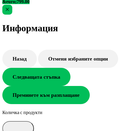
&euro;799.00
Информация
Назад
Отменя избраните опции
Следващата стъпка
Преминете към разплащане
Количка с продукти