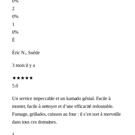
0%
2
0%
1
0%
É
Éric N., Suède
3 mois il y a
★
★
★
★
★
5.0
Un service impeccable et un kamado génial. Facile à
monter, facile à nettoyer et d’une efficacité redoutable.
Fumage, grillades, cuisson au four : il s’en sort à merveille
dans tous ces domaines.
J