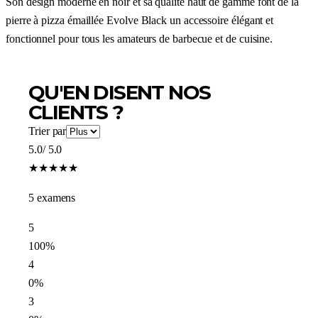
Son design moderne en noir et sa qualité haut de gamme font de la
pierre à pizza émaillée Evolve Black un accessoire élégant et
fonctionnel pour tous les amateurs de barbecue et de cuisine.
QU'EN DISENT NOS
CLIENTS ?
Trier par
5.0
/ 5.0
★
★
★
★
★
5 examens
5
100%
4
0%
3