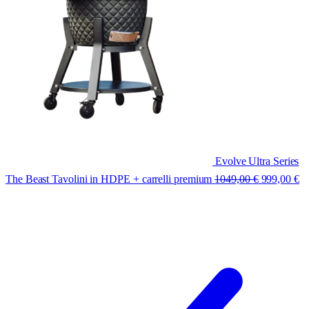
Evolve Ultra Series
The Beast Tavolini in HDPE + carrelli premium
1049,00
€
999,00
€