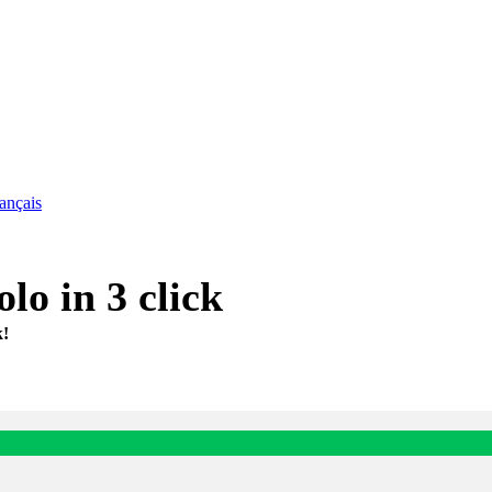
ançais
lo in 3 click
k!