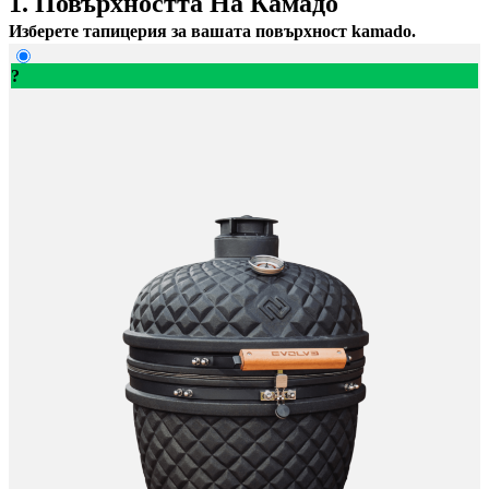
1. Повърхността На Камадо
Изберете тапицерия за вашата повърхност kamado.
?