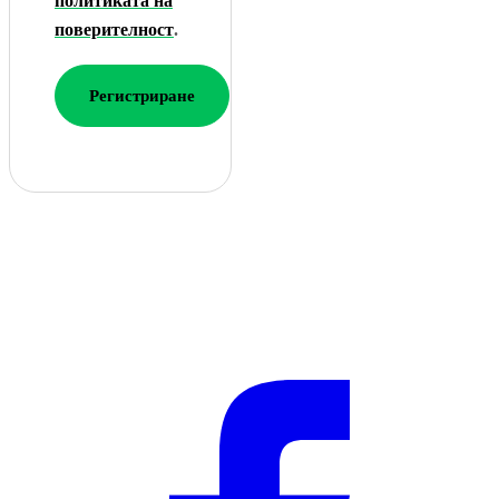
политиката на
поверителност
.
Регистриране