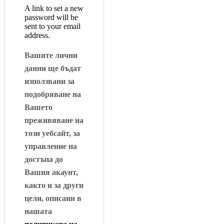
A link to set a new
password will be
sent to your email
address.
Вашите лични
данни ще бъдат
използвани за
подобряване на
Вашето
преживяване на
този уебсайт, за
управление на
достъпа до
Вашия акаунт,
както и за други
цели, описани в
нашата