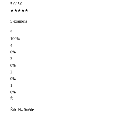
5.0
/ 5.0
★
★
★
★
★
5 examens
5
100%
4
0%
3
0%
2
0%
1
0%
É
Éric N., Suède