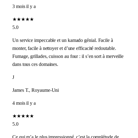
3 mois il y a
★
★
★
★
★
5.0
Un service impeccable et un kamado génial. Facile à
monter, facile à nettoyer et d’une efficacité redoutable.
Fumage, grillades, cuisson au four : il s’en sort à merveille
dans tous ces domaines.
J
James T., Royaume-Uni
4 mois il y a
★
★
★
★
★
5.0
Ce qui m’a le plus impressionné, c’est la complétude de